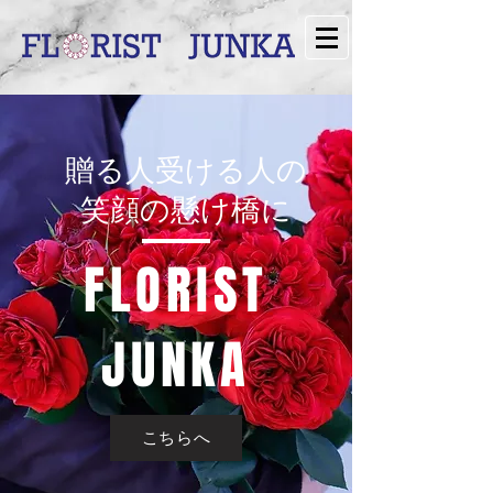
​贈る人受ける人の
笑顔の懸け橋に
​FLORIST
JUNKA
こちらへ